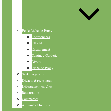
École Riche de Prony
Coordonnées
Effectif
Encadrement
Cantine / Garderie
Divers
Riche de Prony
Santé, urgences
Déchets et recyclages
Hébergement en gîtes
Restauration
Commerces
Artisanat et Industrie