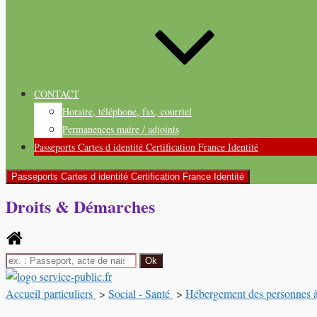
CONTACT
Horaire, téléphone, fax, courriel
Permanences maire / adjoints
Passeports Cartes d identité Certification France Identité
Passeports Cartes d identité Certification France Identité
Droits & Démarches
Accueil particuliers
>
Social - Santé
>
Hébergement des personnes 