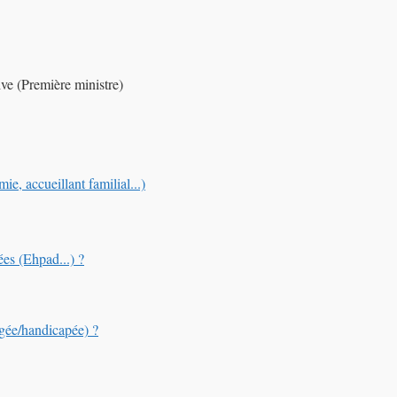
ive (Première ministre)
, accueillant familial...)
es (Ehpad...) ?
âgée/handicapée) ?