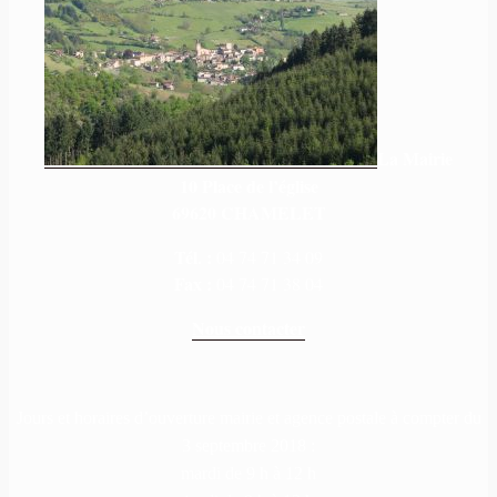
La Mairie
10 Place de l’église
69620 CHAMELET
Tél. :
04 74 71 34 09
Fax :
04 74 71 38 04
Nous contacter
Jours et horaires d’ouverture mairie et agence postale à compter du
3 septembre 2018 :
mardi de 9 h à 12 h