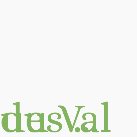
d'Azergues …