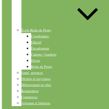
École Riche de Prony
Coordonnées
Effectif
Encadrement
Cantine / Garderie
Divers
Riche de Prony
Santé, urgences
Déchets et recyclages
Hébergement en gîtes
Restauration
Commerces
Artisanat et Industrie