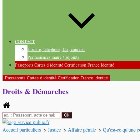
CONTACT
Horaire, téléphone, fax, courriel
Permanences maire / adjoints
Passeports Cartes d identité Certification France Identité
Passeports Cartes d identité Certification France Identité
Droits & Démarches
Accueil particuliers
>
Justice
>
Affaire pénale
>
Qu'est-ce qu'une c