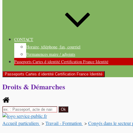
CONTACT
Horaire, téléphone, fax, courriel
Permanences maire / adjoints
Passeports Cartes d identité Certification France Identité
Passeports Cartes d identité Certification France Identité
Droits & Démarches
Accueil particuliers
>
Travail - Formation
>
Congés dans le secteur 