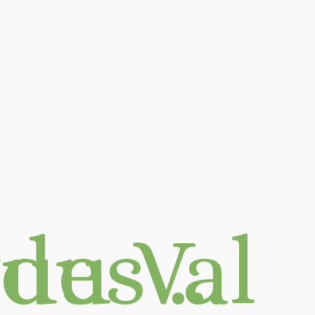
d'Azergues …