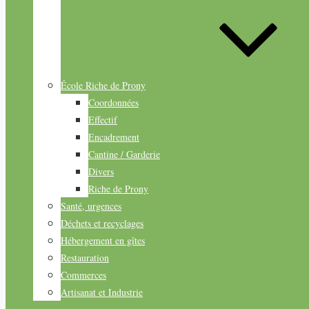
École Riche de Prony
Coordonnées
Effectif
Encadrement
Cantine / Garderie
Divers
Riche de Prony
Santé, urgences
Déchets et recyclages
Hébergement en gîtes
Restauration
Commerces
Artisanat et Industrie