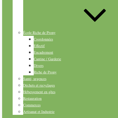
École Riche de Prony
Coordonnées
Effectif
Encadrement
Cantine / Garderie
Divers
Riche de Prony
Santé, urgences
Déchets et recyclages
Hébergement en gîtes
Restauration
Commerces
Artisanat et Industrie