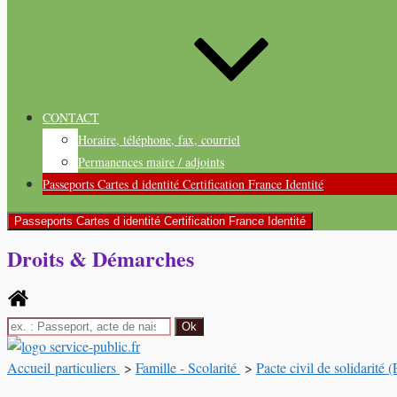
CONTACT
Horaire, téléphone, fax, courriel
Permanences maire / adjoints
Passeports Cartes d identité Certification France Identité
Passeports Cartes d identité Certification France Identité
Droits & Démarches
Accueil particuliers
>
Famille - Scolarité
>
Pacte civil de solidarité 