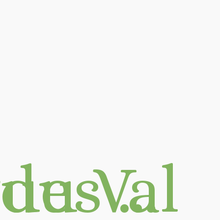
d'Azergues …