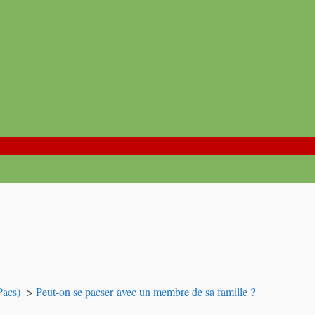
(Pacs)
>
Peut-on se pacser avec un membre de sa famille ?