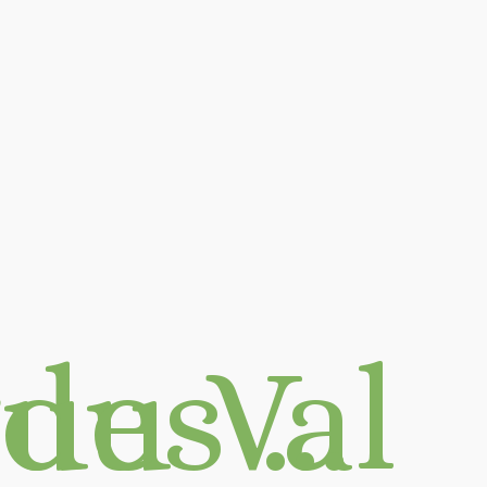
d'Azergues …