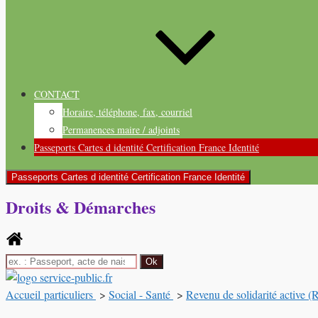
CONTACT
Horaire, téléphone, fax, courriel
Permanences maire / adjoints
Passeports Cartes d identité Certification France Identité
Passeports Cartes d identité Certification France Identité
Droits & Démarches
Accueil particuliers
>
Social - Santé
>
Revenu de solidarité active 