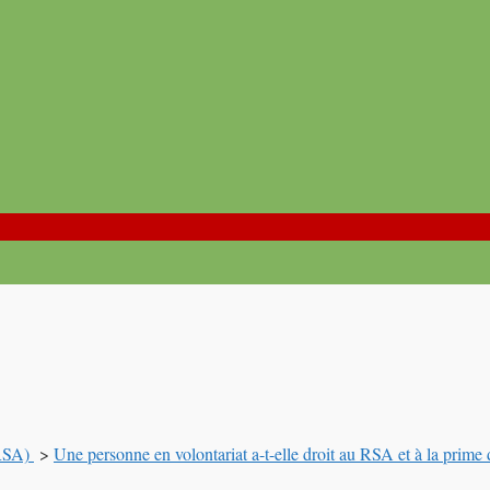
(RSA)
>
Une personne en volontariat a-t-elle droit au RSA et à la prime d