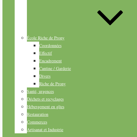
École Riche de Prony
Coordonnées
Effectif
Encadrement
Cantine / Garderie
Divers
Riche de Prony
Santé, urgences
Déchets et recyclages
Hébergement en gîtes
Restauration
Commerces
Artisanat et Industrie