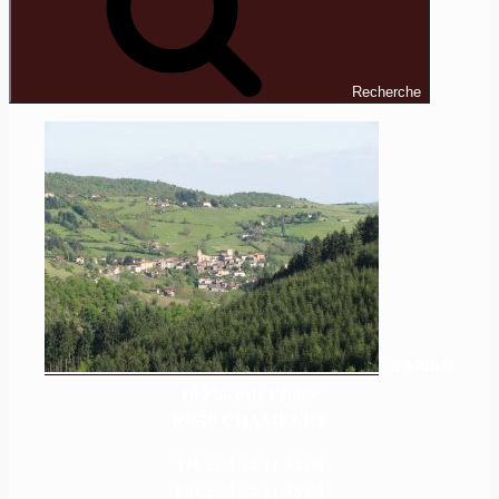
Recherche
La Mairie
10 Place de l’église
69620 CHAMELET
Tél. :
04 74 71 34 09
Fax :
04 74 71 38 04