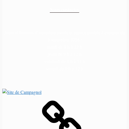
Nous contacter
Jours et horaires d’ouverture mairie et agence postale à compter du
3 septembre 2018 :
mardi de 9 h à 12 h
jeudi de 9 h à 12 h
vendredi de 9 h à 12 h
samedi de 9 h à 12 h